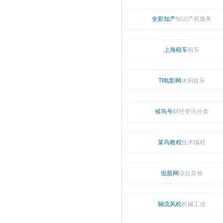
全影知产
知识产权服务
上海租车
租车
TI电影网
休闲娱乐
候鸟号
财经资讯分类
菜鸟教程
技术编程
侃股网
综合其他
轴流风机
机械工业