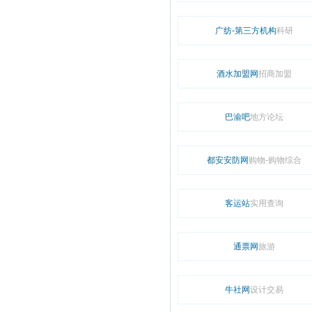
广纺-第三方机构
科研
酒水加盟网
招商加盟
巴渝吧
地方论坛
都安安防网
购物-购物综合
客运站
实用查询
通票网
旅游
牛社网
设计交易