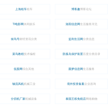
上海租车
租车
博客趣
博客论坛
TI电影网
休闲娱乐
洛阳信息网
生活服务河北
候鸟号
财经资讯分类
监利生活网
分类信息
菜鸟教程
技术编程
防孤岛保护装置
百度分类目录
侃股网
综合其他
圆梦信息网
生活服务
轴流风机
机械工业
境外投资备案
企业咨询
分切机厂家
机械设备
泰国王权免税店
网络购物