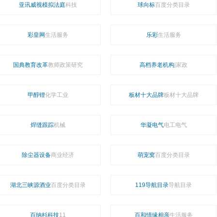
亚讯威视模拟法庭
科技
球向标
百度分类目录
彩皇网
生活服务
乐彩
生活服务
国典教育改革
教师政策研究
高档养老机构
j家政
甲醇锂
化学工业
板材十大品牌
板材十大品牌
焊缝跟踪
机械
华凝电气
电工电气
除尘器设备
商业经济
萌宠窝
百度分类目录
湖北三峡源酒业
百度分类目录
119导航目录
导航目录
百纳杉科技
11
百和情缘相亲
生活服务