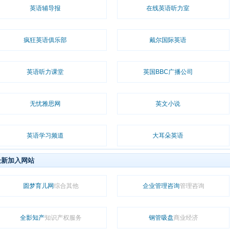
英语辅导报
在线英语听力室
疯狂英语俱乐部
戴尔国际英语
英语听力课堂
英国BBC广播公司
无忧雅思网
英文小说
英语学习频道
大耳朵英语
最新加入网站
圆梦育儿网
综合其他
企业管理咨询
管理咨询
全影知产
知识产权服务
钢管吸盘
商业经济