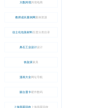
大数跨境
跨境电商
教师成长案例网
案例资源
佳士伦包装材料
百度分类目录
典石工业设计
设计
铁架床
家具
漫画大全
网址导航
丽台显卡
硬件数码
上海翡翠回收
上海翡翠回收