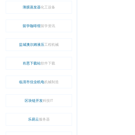
薄膜蒸发器
化工设备
留学咖啡馆
留学资讯
盐城澳尔姆液压
工程机械
肖恩下载站
软件下载
临清市佳业机电
机械制造
区块链开发
科技IT
乐易云
服务器