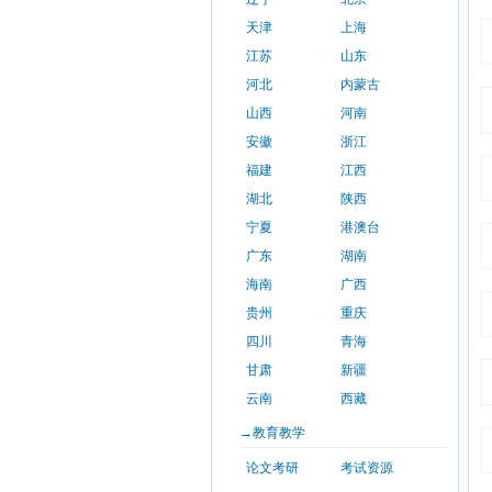
天津
上海
江苏
山东
河北
内蒙古
山西
河南
安徽
浙江
福建
江西
湖北
陕西
宁夏
港澳台
广东
湖南
海南
广西
贵州
重庆
四川
青海
甘肃
新疆
云南
西藏
→教育教学
论文考研
考试资源