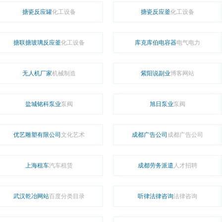
搪瓷反应罐
化工设备
搪瓷反应釜
化工设备
搪联搪玻璃反应釜
化工设备
库克库伯电容器
电气电力
无人机厂家
机械制造
紫阳说副业
博客网站
盐城铭科泵业
泵阀
旭日泵业
泵阀
优艺雕塑有限公司
文化艺术
成都广告公司
成都广告公司
上海租车
汽车租赁
成都劳务派遣
人才招聘
武汉乾冶网站
百度分类目录
听律法律咨询
法律咨询