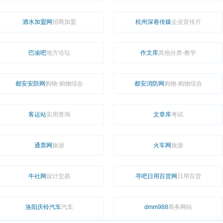
酒水加盟网
招商加盟
杭州深巷传媒
企业宣传片
巴渝吧
地方论坛
作文库
其他分类-教学
都安安防网
购物-购物综合
都安消防网
购物-购物综合
客运站
实用查询
文章库
考试
通票网
旅游
火车网
旅游
牛社网
设计交易
寻吧日用百货网
日用百货
洛阳庆铃汽车
汽车
dmm988
商务网站