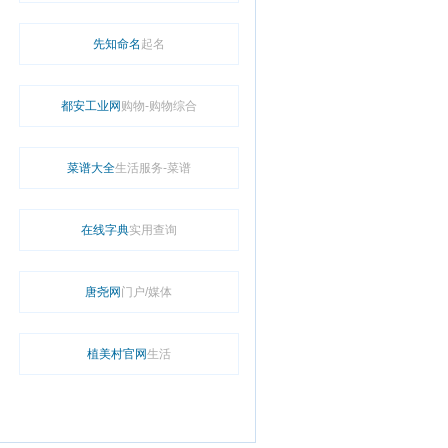
先知命名
起名
都安工业网
购物-购物综合
菜谱大全
生活服务-菜谱
在线字典
实用查询
唐尧网
门户/媒体
植美村官网
生活