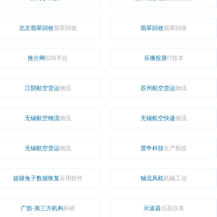
北京翡翠回收
翡翠回收
翡翠回收
翡翠回收
推介网
B2B平台
乐播投屏
IT技术
江阴航空货运
物流
苏州航空货运
物流
无锡航空物流
物流
无锡航空快递
物流
无锡航空货运
物流
度申科技
生产制造
超级兔子数据恢复
应用软件
轴流风机
机械工业
广纺-第三方机构
科研
示波器
仪器仪表