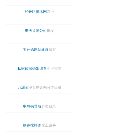
经开区苗木网
农业
重庆音响公司
批发
零开始网站建设
博客
私家侦探婚姻调查
企业官网
万洲金业
百度金融分类目录
甲酸钙导航
分类目录
搪瓷搅拌釜
化工设备