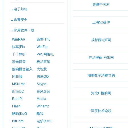
走进中关村
→电子邮箱
→杀毒安全
上海52硬件
→常用软件下载
WinRAR
迅雷(Thu
成都西域IT网
快车(Fla
WinZip
千千静听
PPS网络电
产品报价-泡泡网
紫光拼音
极品五笔
搜狗拼音输入
大智慧
湖南数字消费导购
同花顺
腾讯QQ
MSN Me
Skype
新浪UC
暴风影音
河北IT搜购网
RealPl
Media
Flash
Winamp
深度技术论坛
酷狗(KuG
酷我
BitCom
电驴(eMu