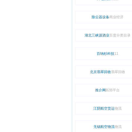
除尘器设备
商业经济
湖北三峡源酒业
百度分类目录
百纳杉科技
11
北京翡翠回收
翡翠回收
推介网
B2B平台
江阴航空货运
物流
无锡航空物流
物流