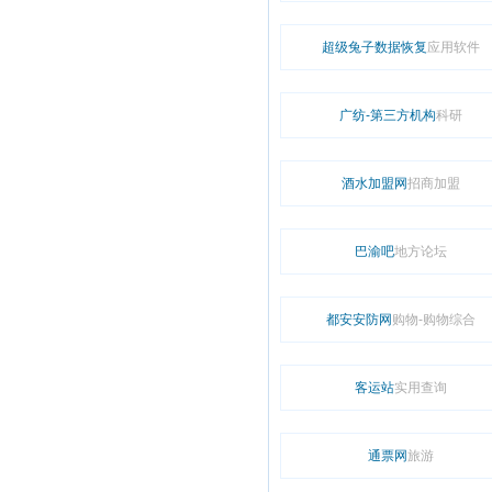
超级兔子数据恢复
应用软件
广纺-第三方机构
科研
酒水加盟网
招商加盟
巴渝吧
地方论坛
都安安防网
购物-购物综合
客运站
实用查询
通票网
旅游