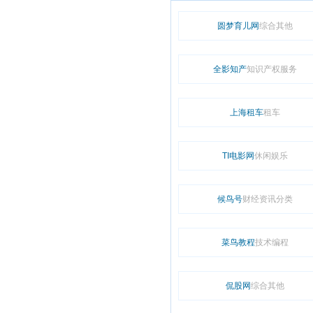
圆梦育儿网
综合其他
全影知产
知识产权服务
上海租车
租车
TI电影网
休闲娱乐
候鸟号
财经资讯分类
菜鸟教程
技术编程
侃股网
综合其他