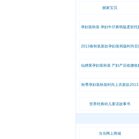
丽家宝贝
孕妇装秋装 孕妇牛仔裤韩版柔软托
孕妇裤子 长裤修身孕妇裤秋
2013春秋装新款孕妇装韩版时尚百
衣孕妇长袖连衣裙子清仓甩卖
仙娉莱孕妇装秋装 产妇产后收腰收
夏季束腰束腹带0039FS35
秋季孕妇装秋装时尚上衣新款2013
世界经典幼儿童话故事书
当当网上商城