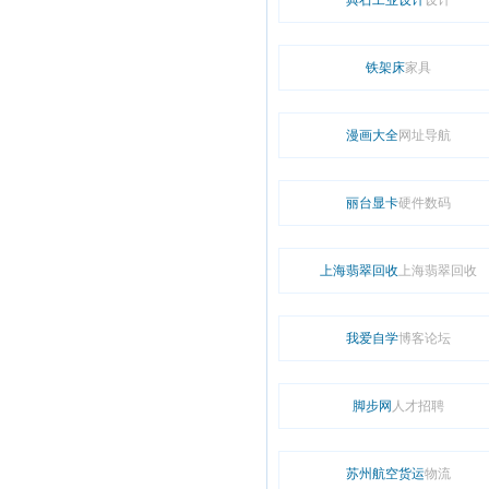
典石工业设计
设计
铁架床
家具
漫画大全
网址导航
丽台显卡
硬件数码
上海翡翠回收
上海翡翠回收
我爱自学
博客论坛
脚步网
人才招聘
苏州航空货运
物流