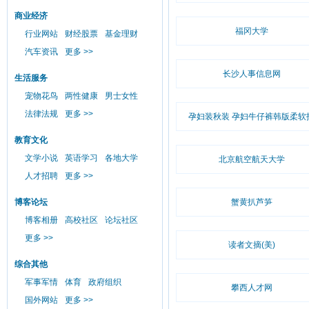
商业经济
福冈大学
行业网站
财经股票
基金理财
汽车资讯
更多 >>
长沙人事信息网
生活服务
宠物花鸟
两性健康
男士女性
法律法规
更多 >>
孕妇装秋装 孕妇牛仔裤韩版柔软
教育文化
文学小说
英语学习
各地大学
北京航空航天大学
人才招聘
更多 >>
博客论坛
蟹黄扒芦笋
博客相册
高校社区
论坛社区
更多 >>
读者文摘(美)
综合其他
军事军情
体育
政府组织
攀西人才网
国外网站
更多 >>