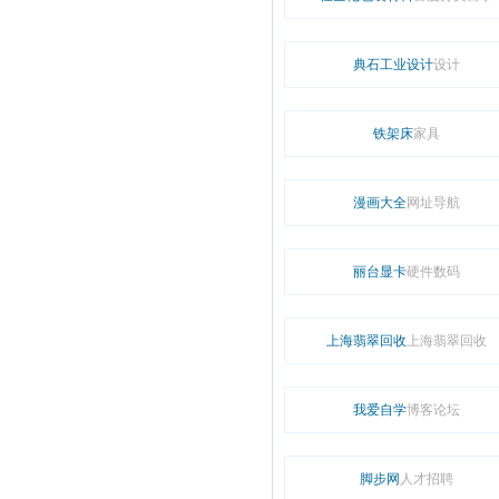
典石工业设计
设计
铁架床
家具
漫画大全
网址导航
丽台显卡
硬件数码
上海翡翠回收
上海翡翠回收
我爱自学
博客论坛
脚步网
人才招聘