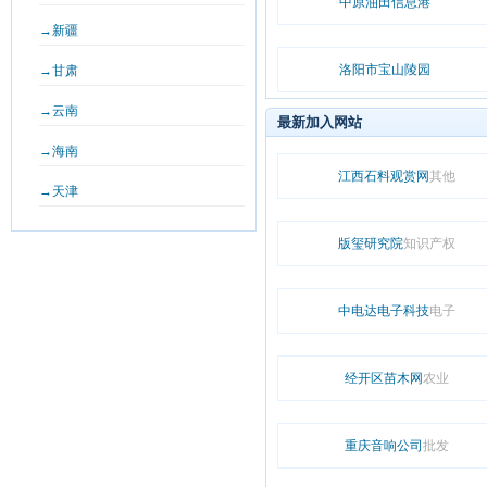
中原油田信息港
→新疆
洛阳市宝山陵园
→甘肃
→云南
最新加入网站
→海南
江西石料观赏网
其他
→天津
版玺研究院
知识产权
中电达电子科技
电子
经开区苗木网
农业
重庆音响公司
批发