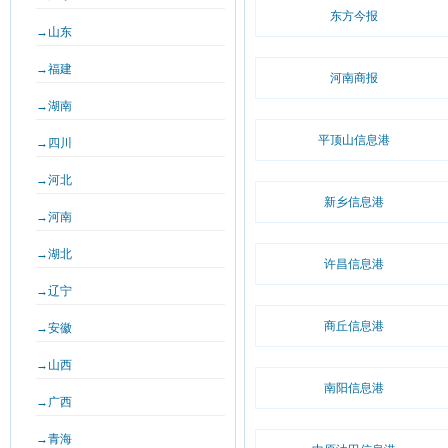
东方今报
→山东
→福建
河南商报
→湖南
平顶山信息港
→四川
→河北
新乡信息港
→河南
→湖北
许昌信息港
→辽宁
商丘信息港
→安徽
→山西
南阳信息港
→广西
→青海