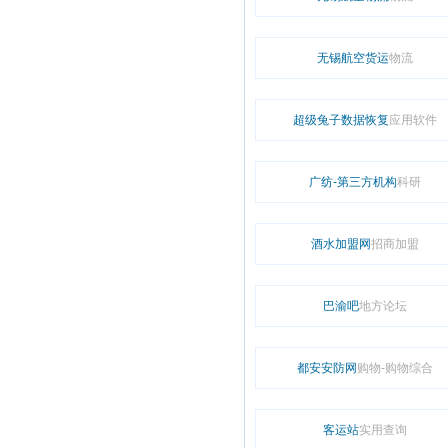
无锡航空货运
物流
超级兔子数据恢复
应用软件
广纺-第三方机构
科研
酒水加盟网
招商加盟
巴渝吧
地方论坛
都安安防网
购物-购物综合
客运站
实用查询