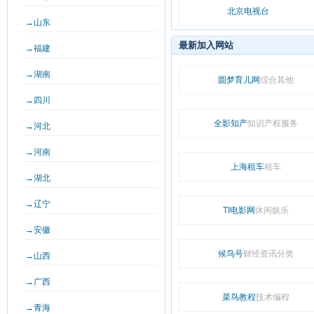
北京电视台
→山东
最新加入网站
→福建
→湖南
圆梦育儿网
综合其他
→四川
全影知产
知识产权服务
→河北
→河南
上海租车
租车
→湖北
→辽宁
TI电影网
休闲娱乐
→安徽
候鸟号
财经资讯分类
→山西
→广西
菜鸟教程
技术编程
→青海