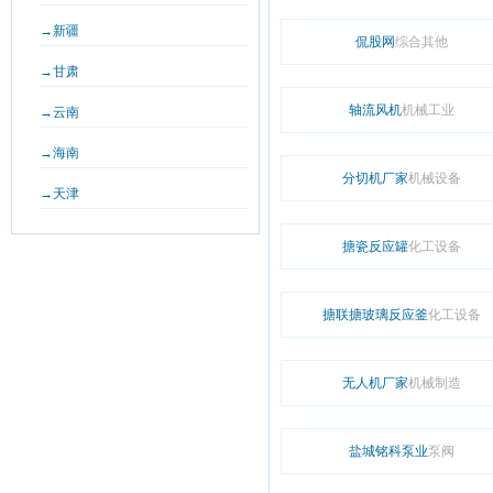
→新疆
侃股网
综合其他
→甘肃
轴流风机
机械工业
→云南
→海南
分切机厂家
机械设备
→天津
搪瓷反应罐
化工设备
搪联搪玻璃反应釜
化工设备
无人机厂家
机械制造
盐城铭科泵业
泵阀