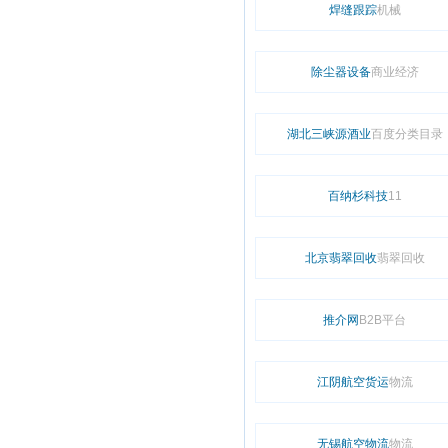
焊缝跟踪
机械
除尘器设备
商业经济
湖北三峡源酒业
百度分类目录
百纳杉科技
11
北京翡翠回收
翡翠回收
推介网
B2B平台
江阴航空货运
物流
无锡航空物流
物流