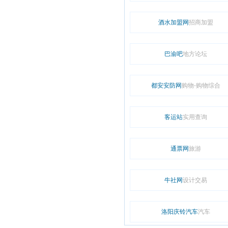
酒水加盟网
招商加盟
巴渝吧
地方论坛
都安安防网
购物-购物综合
客运站
实用查询
通票网
旅游
牛社网
设计交易
洛阳庆铃汽车
汽车