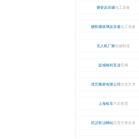
搪瓷反应罐
化工设备
搪联搪玻璃反应釜
化工设备
无人机厂家
机械制造
盐城铭科泵业
泵阀
优艺雕塑有限公司
文化艺术
上海租车
汽车租赁
武汉乾冶网站
百度分类目录