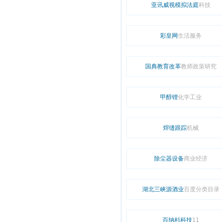
亚讯威视模拟法庭
科技
彩皇网
生活服务
国典教育改革
教师政策研究
甲醇锂
化学工业
焊缝跟踪
机械
除尘器设备
商业经济
湖北三峡源酒业
百度分类目录
百纳杉科技
11