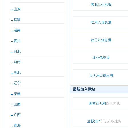
黑龙江生活报
→山东
→福建
哈尔滨信息港
→湖南
牡丹江信息港
→四川
→河北
绥化信息港
→河南
→湖北
大庆油田信息港
→辽宁
最新加入网站
→安徽
圆梦育儿网
综合其他
→山西
→广西
全影知产
知识产权服务
→青海