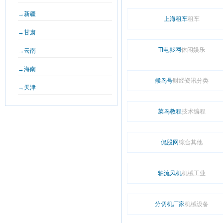
→新疆
上海租车
租车
→甘肃
TI电影网
休闲娱乐
→云南
→海南
候鸟号
财经资讯分类
→天津
菜鸟教程
技术编程
侃股网
综合其他
轴流风机
机械工业
分切机厂家
机械设备