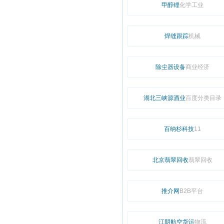
甲醇锂
化学工业
焊缝跟踪
机械
除尘器设备
商业经济
湖北三峡源酒业
百度分类目录
百纳杉科技
11
北京翡翠回收
翡翠回收
推介网
B2B平台
江阴航空货运
物流