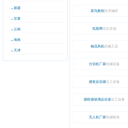
→新疆
菜鸟教程
技术编程
→甘肃
侃股网
综合其他
→云南
→海南
轴流风机
机械工业
→天津
分切机厂家
机械设备
搪瓷反应罐
化工设备
搪联搪玻璃反应釜
化工设备
无人机厂家
机械制造