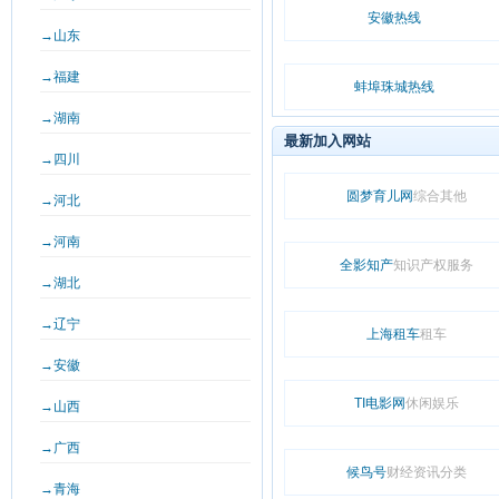
安徽热线
→山东
→福建
蚌埠珠城热线
→湖南
最新加入网站
→四川
圆梦育儿网
综合其他
→河北
→河南
全影知产
知识产权服务
→湖北
→辽宁
上海租车
租车
→安徽
TI电影网
休闲娱乐
→山西
→广西
候鸟号
财经资讯分类
→青海