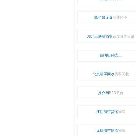
除尘器设备
商业经济
湖北三峡源酒业
百度分类目录
百纳杉科技
11
北京翡翠回收
翡翠回收
推介网
B2B平台
江阴航空货运
物流
无锡航空物流
物流