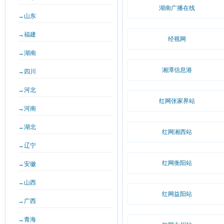
湖南广播在线
→山东
→福建
经视网
→湖南
湘潭信息港
→四川
→河北
红网张家界站
→河南
→湖北
红网湘西站
→辽宁
红网衡阳站
→安徽
→山西
红网益阳站
→广西
→青海