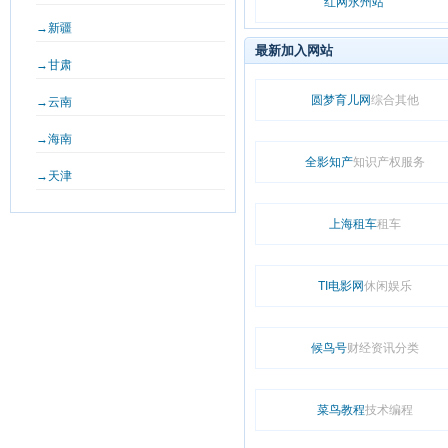
红网永州站
→新疆
最新加入网站
→甘肃
圆梦育儿网
综合其他
→云南
→海南
全影知产
知识产权服务
→天津
上海租车
租车
TI电影网
休闲娱乐
候鸟号
财经资讯分类
菜鸟教程
技术编程