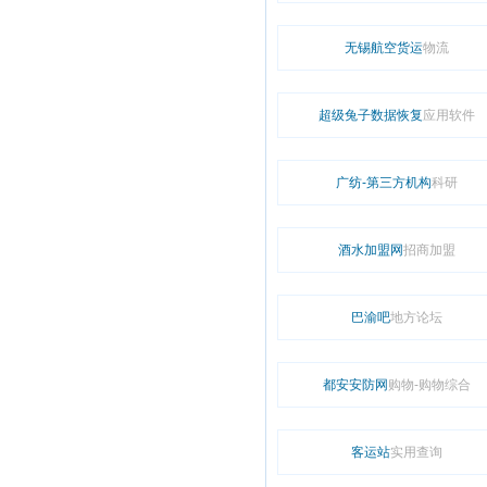
无锡航空货运
物流
超级兔子数据恢复
应用软件
广纺-第三方机构
科研
酒水加盟网
招商加盟
巴渝吧
地方论坛
都安安防网
购物-购物综合
客运站
实用查询